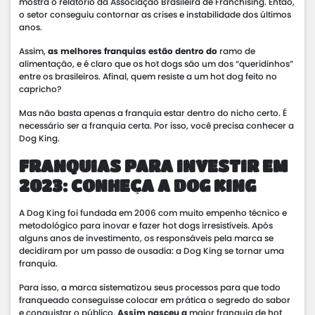
mostra o relatório da Associação Brasileira de
Franchising
. Então,
o setor conseguiu contornar as crises e instabilidade dos últimos
anos.
Assim,
as melhores franquias estão dentro do
ramo de
alimentação
, e é claro que os hot dogs são um dos “queridinhos”
entre os brasileiros. Afinal, quem resiste a um hot dog feito no
capricho?
Mas não basta apenas a franquia estar dentro do nicho certo. É
necessário ser a franquia certa. Por isso, você precisa conhecer a
Dog King.
FRANQUIAS PARA INVESTIR EM
2023: CONHEÇA A DOG KING
A Dog King foi fundada em 2006 com muito empenho técnico e
metodológico para inovar e fazer
hot dogs
irresistíveis. Após
alguns anos de investimento, os responsáveis pela marca se
decidiram por um passo de ousadia: a Dog King se tornar uma
franquia.
Para isso, a marca sistematizou seus processos para que todo
franqueado conseguisse colocar em prática o segredo do sabor
e conquistar o público.
Assim nasceu a
maior franquia de hot